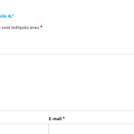
oile 4L”
*
 sont indiqués avec
*
E-mail