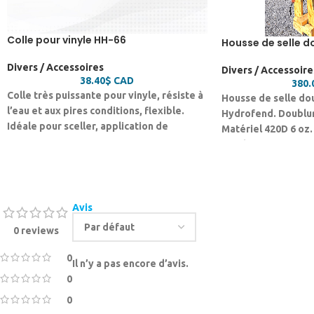
Colle pour vinyle HH-66
Housse de selle d
Divers / Accessoires
Divers / Accessoire
38.40
$
CAD
380.
Colle très puissante pour vinyle, résiste à
Housse de selle do
l’eau et aux pires conditions, flexible.
Hydrofend. Doublur
Idéale pour sceller, application de
Matériel 420D 6 oz
patches.
numéro 10 au conto
pratique pour ouvri
rapidement la houss
au intempérie, imp
résistant même au f
Avis
selle une protectio
0 reviews
protégez de la pous
transporter avec l
0
Il n’y a pas encore d’avis.
0
0