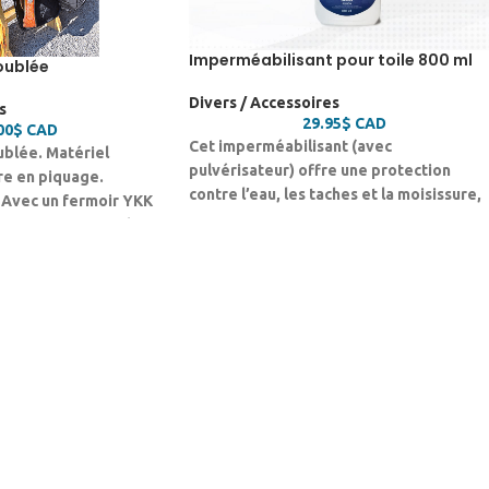
Imperméabilisant pour toile 800 ml
oublée
Divers / Accessoires
s
29.95
$
CAD
00
$
CAD
Cet imperméabilisant (avec
ublée. Matériel
pulvérisateur) offre une protection
e en piquage.
contre l’eau, les taches et la moisissure,
. Avec un fermoir YKK
permettant de prévenir la formation de
ur offrant un coté
mauvaises odeurs et la dégradation
r et fermer
prématurée des tissus.
e. Matériel résistant
erméable, durable et
roid. Offrez à votre
n contre les rayures,
sière et facile à
a housse WeCover.