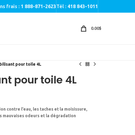
ns frais :
1 888-871-2623
Tél :
418 843-1011
0.00
$
lisant pour toile 4L
t pour toile 4L
n contre l’eau, les taches et la moisissure,
s mauvaises odeurs et la dégradation