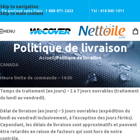
Skip to navigation
De partout sans frais :
1 888-871-2623
Tél :
418 843-1011
Skip to main content
MENU
Politique de livraison
Accueil
/
Politique de livraison
CANADA
Heure limite de commande – 14:00
Temps de traitement (en jours) – 2 à 7 jours ouvrables (traitement
du lundi au vendredi).
Délai de livraison (en jours) – 5 jours ouvrables (expédition du
lundi au vendredi inclusivement, à l’exception des jours fériés).
Cependant, les délais de livraison sont approximatifs et peuvent
être retardés en raison de facteurs qui sont hors de notre
contrôle.