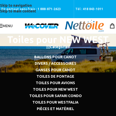
Skip to navigation
De partout sans frais :
1 888-871-2623
Tél :
418 843-1011
Skip to main content
MENU
Toiles pour NEW WEST
Categories
BALLONS POUR CANOT
DIVERS / ACCESSOIRES
GANSES POUR CANOT
TOILES DE PONTAGE
TOILES POUR AVIONS
TOILES POUR NEW WEST
TOILES POUR SAFARI CONDO
TOILES POUR WESTFALIA
PIÈCES ET MATÉRIEL